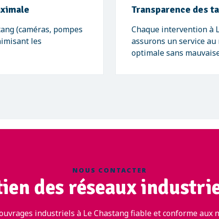
aximale
Transparence des tar
tang (caméras, pompes
Chaque intervention à L
nimisant les
assurons un service au 
optimale sans mauvaise
NOUS CONTACTER
ien des réseaux industri
ouvrages industriels à Le Chastang fiable et conforme aux n