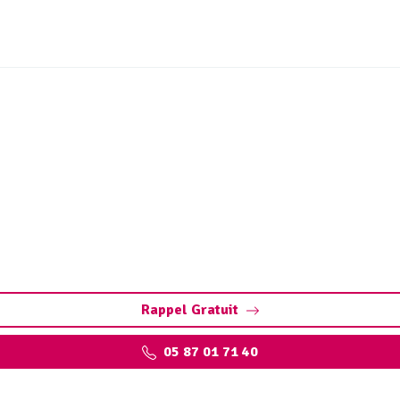
ouvrages sites industrie
 à Le Chastang : assurez la performance de vos installation
environnementales.
Rappel Gratuit
05 87 01 71 40