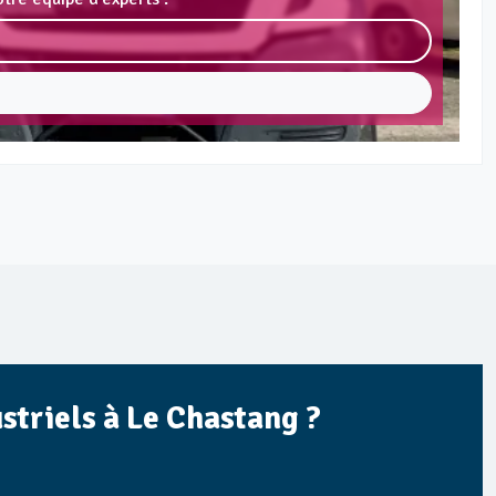
striels à Le Chastang ?