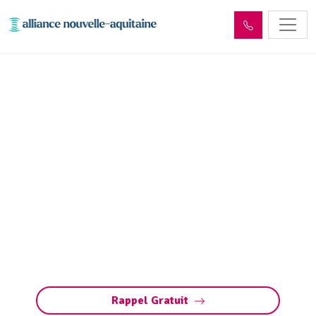
Entretien réseaux et
ouvrages sites industriels
Saint-Julien-le-Vendômois
(19210)
Entretien des réseaux et ouvrages industriels
à Saint-Julien-le-Vendômois : assurez la
performance de vos installations, prévenez les
pannes et respectez les normes
environnementales.
Rappel Gratuit