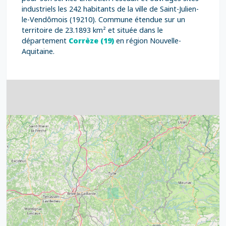
industriels les 242 habitants de la ville de Saint-Julien-
le-Vendômois (19210). Commune étendue sur un
territoire de 23.1893 km² et située dans le
département
Corrèze (19)
en région Nouvelle-
Aquitaine.
4
32
39
43
15
52
68
21
14