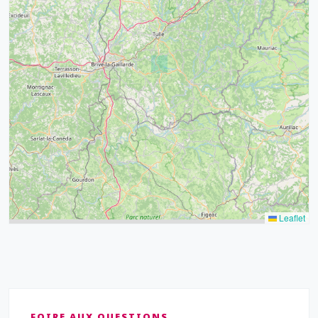
32
39
43
15
52
68
21
14
Leaflet
FOIRE AUX QUESTIONS