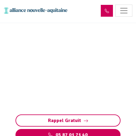
Entretien réseaux et
ouvrages sites industriels
Beyssac (19230)
Entretien des réseaux et ouvrages industriels
à Beyssac : assurez la performance de vos
installations, prévenez les pannes et
respectez les normes environnementales.
Rappel Gratuit
05 87 01 71 40