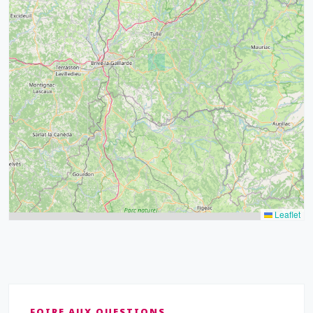
32
39
43
15
52
68
21
14
Leaflet
FOIRE AUX QUESTIONS