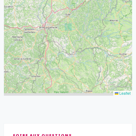
32
39
43
15
52
68
21
14
Leaflet
FOIRE AUX QUESTIONS