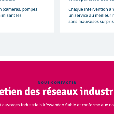
n (caméras, pompes
Chaque intervention à Y
nimisant les
un service au meilleur 
sans mauvaises surpris
NOUS CONTACTER
etien des réseaux industr
 ouvrages industriels à Yssandon fiable et conforme aux no