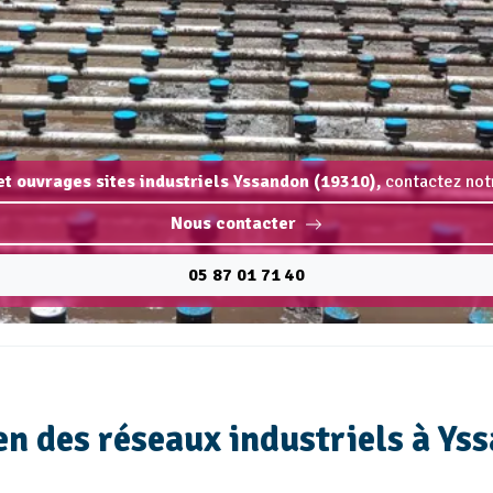
et ouvrages sites industriels Yssandon (19310),
contactez notr
Nous contacter
05 87 01 71 40
n des réseaux industriels à Ys