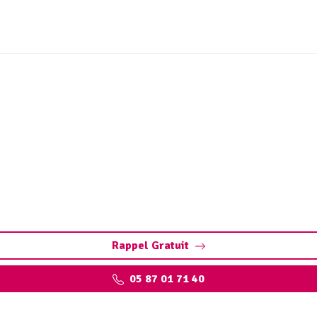
t ouvrages sites industri
s à Yssandon : assurez la performance de vos installations
environnementales.
Rappel Gratuit
05 87 01 71 40