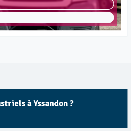
striels à Yssandon ?