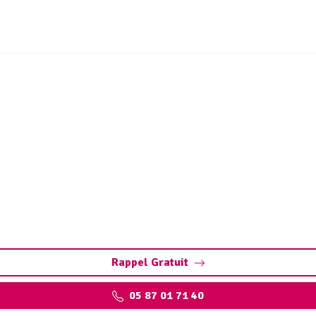
 ouvrages sites industrie
Géraud (19430)
hapelle-Saint-Géraud : assurez la performance de vos insta
environnementales.
Rappel Gratuit
05 87 01 71 40