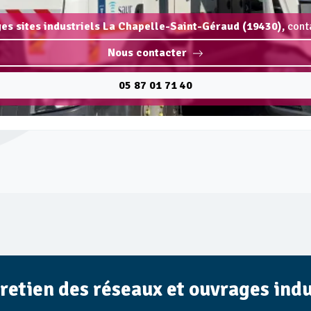
ges sites industriels La Chapelle-Saint-Géraud (19430),
cont
Nous contacter
05 87 01 71 40
tretien des réseaux et ouvrages indu