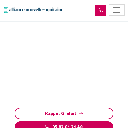
Entretien réseaux et
ouvrages sites industriels
Chamboulive (19450)
Entretien des réseaux et ouvrages industriels
à Chamboulive : assurez la performance de vos
installations, prévenez les pannes et
respectez les normes environnementales.
Rappel Gratuit
05 87 01 71 40