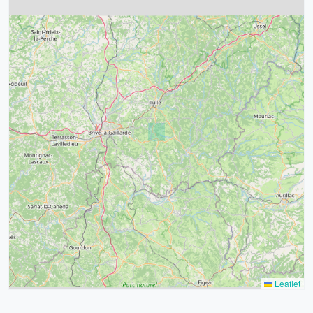
4
32
39
43
15
52
68
21
14
Leaflet