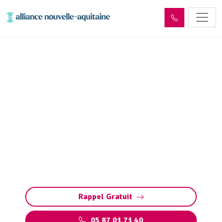
Entretien réseaux et
ouvrages sites industriels
Saillac (19500)
Entretien des réseaux et ouvrages industriels
à Saillac : assurez la performance de vos
installations, prévenez les pannes et
respectez les normes environnementales.
Rappel Gratuit
05 87 01 71 40