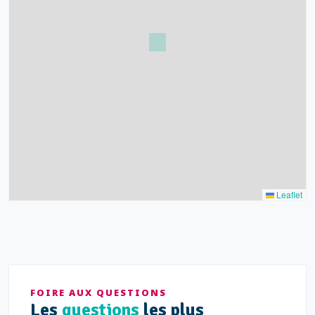
39
43
15
52
68
21
14
Leaflet
FOIRE AUX QUESTIONS
Les
questions
les plus