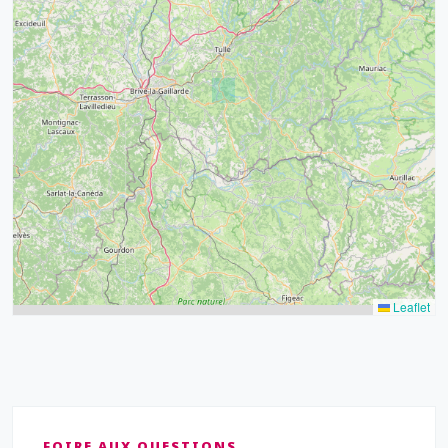
32
39
43
15
52
68
21
14
Leaflet
FOIRE AUX QUESTIONS