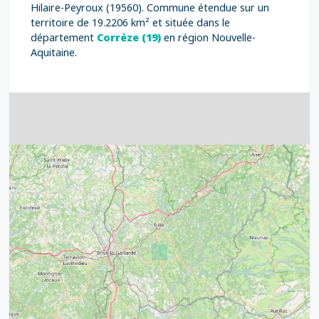
Hilaire-Peyroux (19560). Commune étendue sur un
territoire de 19.2206 km² et située dans le
département
Corrèze (19)
en région Nouvelle-
Aquitaine.
4
32
39
43
15
52
68
21
14