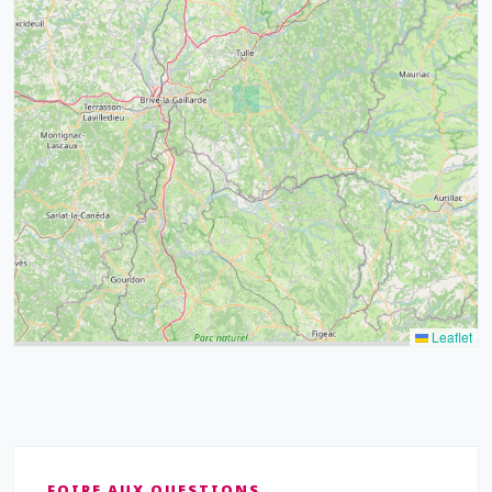
32
39
43
15
52
68
21
14
Leaflet
FOIRE AUX QUESTIONS