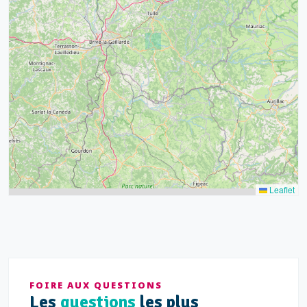
39
43
15
52
68
21
14
Leaflet
FOIRE AUX QUESTIONS
Les
questions
les plus