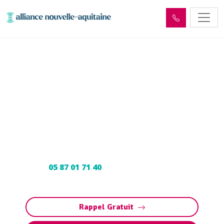
Enlèvement cuve à fioul
Vars-sur-Roseix (19130) :
Neutralisation, dégazage,
découpage
Neutralisation, dégazage, découpage de cuve à
fioul à Vars-sur-Roseix : Contactez nos experts
au
05 87 01 71 40
pour une intervention
sécurisée et conforme aux normes.
Rappel Gratuit