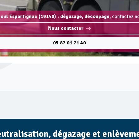
ioul Espartignac (19140) : dégazage, découpage,
contactez no
Nous contacter
05 87 01 71 40
eutralisation, dégazage et enlèveme