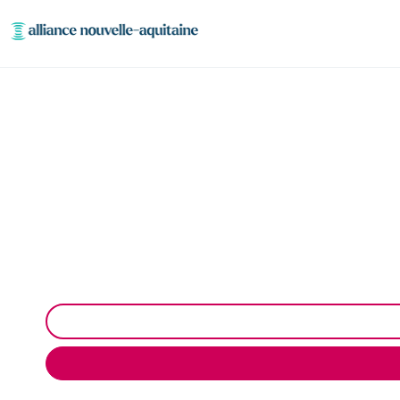
Enlèvement cuve à 
Neutralisation, dégazage, découpage de cuve à fioul 