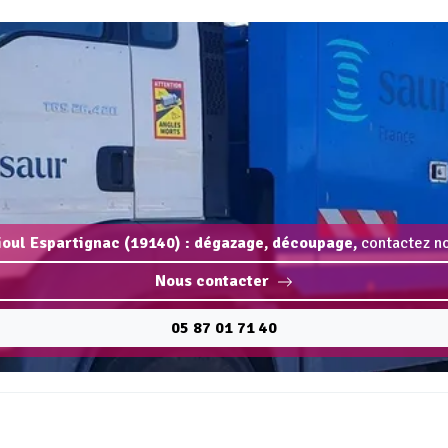
ioul Espartignac (19140) : dégazage, découpage,
contactez no
Nous contacter
05 87 01 71 40