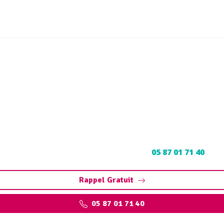
fioul Espartignac (19140
dégazage, découpage
à Espartignac : Contactez nos experts au
05 87 01 71 40
pour
Rappel Gratuit
05 87 01 71 40