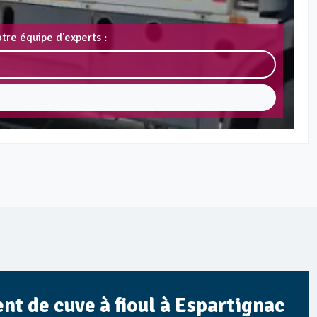
tre équipe d'experts :
nt de cuve à fioul à Espartignac