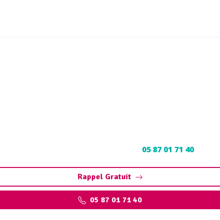
ul Sérilhac (19190) : Neu
découpage
l à Sérilhac : Contactez nos experts au
05 87 01 71 40
pour u
Rappel Gratuit
05 87 01 71 40