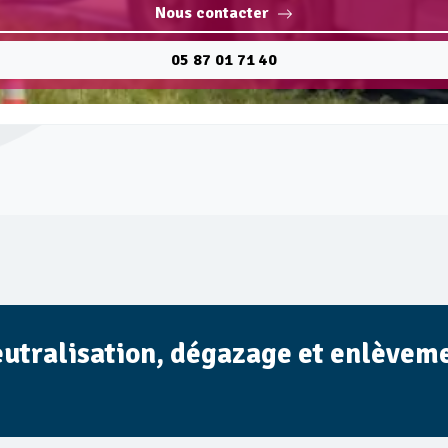
Nous contacter
05 87 01 71 40
eutralisation, dégazage et enlèvemen