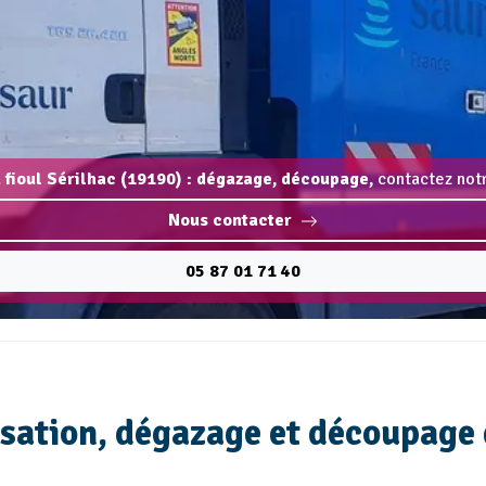
 fioul Sérilhac (19190) : dégazage, découpage,
contactez notr
Nous contacter
05 87 01 71 40
isation, dégazage et découpage d