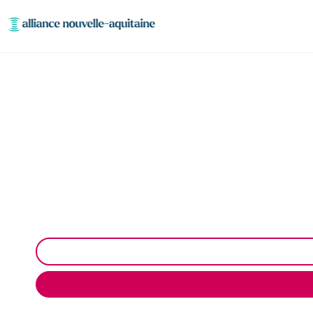
Enlèvement cuve à fio
Neutralisation, dégazage, découpage de cuve à fiou