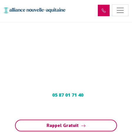
Enlèvement cuve à fioul
Arnac-Pompadour (19230) :
Neutralisation, dégazage,
découpage
Neutralisation, dégazage, découpage de cuve à
fioul à Arnac-Pompadour : Contactez nos
experts au
05 87 01 71 40
pour une
intervention sécurisée et conforme aux
normes.
Rappel Gratuit