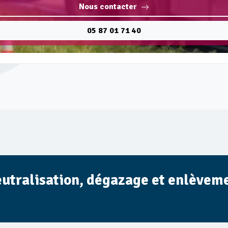
Nous contacter
05 87 01 71 40
eutralisation, dégazage et enlèvemen