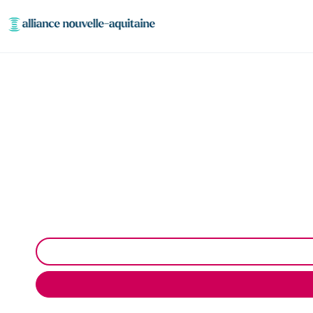
Enlèvement cuve à f
Neutralisation, dégazage, découpage de cuve à fi