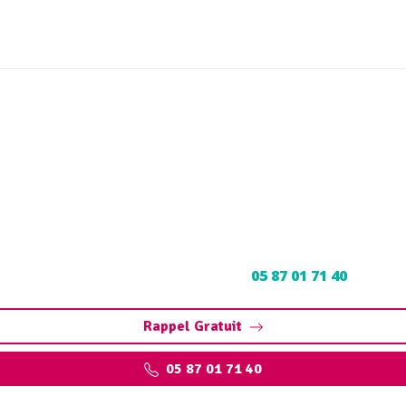
ioul Ayen (19310) : Neutr
découpage
oul à Ayen : Contactez nos experts au
05 87 01 71 40
pour un
Rappel Gratuit
05 87 01 71 40