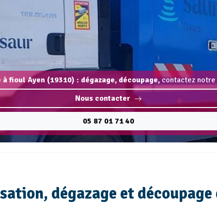
 à fioul Ayen (19310) : dégazage, découpage,
contactez notre 
Nous contacter
05 87 01 71 40
isation, dégazage et découpage 