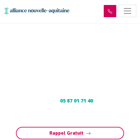
Enlèvement cuve à fioul
Saint-Germain-les-Vergnes
(19330) : Neutralisation,
dégazage, découpage
Neutralisation, dégazage, découpage de cuve à
fioul à Saint-Germain-les-Vergnes : Contactez
nos experts au
05 87 01 71 40
pour une
intervention sécurisée et conforme aux
normes.
Rappel Gratuit