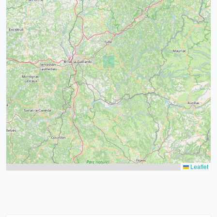
4
32
39
43
15
52
68
21
14
Leaflet