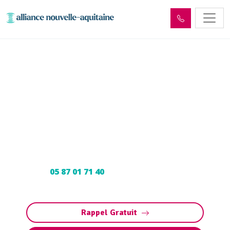
Enlèvement cuve à fioul
Saint-Chamant (19380) :
Neutralisation, dégazage,
découpage
Neutralisation, dégazage, découpage de cuve à
fioul à Saint-Chamant : Contactez nos experts
au
05 87 01 71 40
pour une intervention
sécurisée et conforme aux normes.
Rappel Gratuit