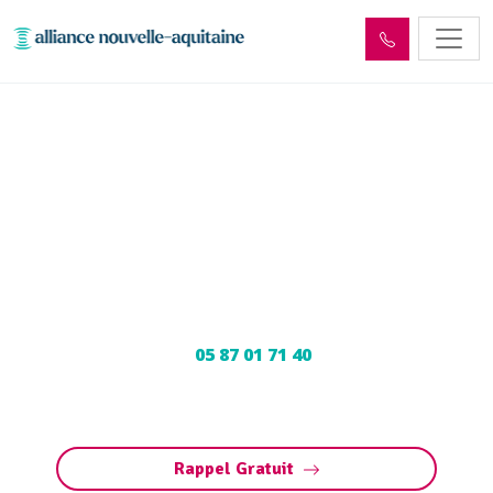
Enlèvement cuve à fioul
Orgnac-sur-Vézère (19410)
: Neutralisation, dégazage,
découpage
Neutralisation, dégazage, découpage de cuve à
fioul à Orgnac-sur-Vézère : Contactez nos
experts au
05 87 01 71 40
pour une
intervention sécurisée et conforme aux
normes.
Rappel Gratuit