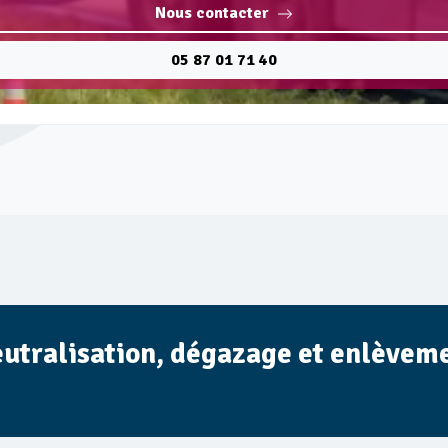
Nous contacter
05 87 01 71 40
eutralisation, dégazage et enlèveme