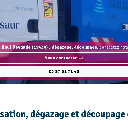
 fioul Reygade (19430) : dégazage, découpage,
contactez notr
Nous contacter
05 87 01 71 40
lisation, dégazage et découpage 