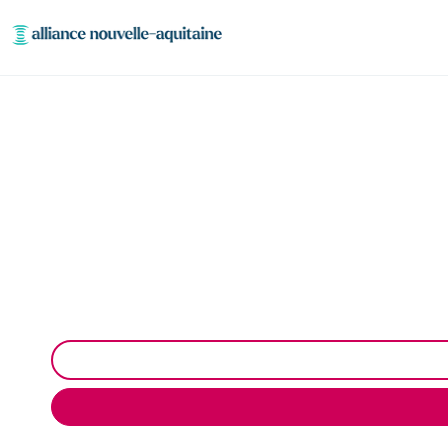
Enlèvement cuve à fio
Neutralisation, dégazage, découpage de cuve à fiou