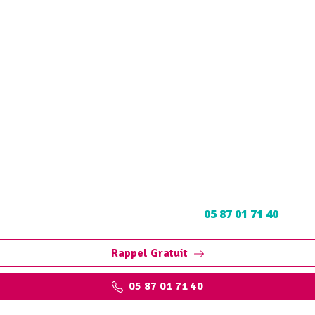
ul Reygade (19430) : Neu
découpage
l à Reygade : Contactez nos experts au
05 87 01 71 40
pour u
Rappel Gratuit
05 87 01 71 40