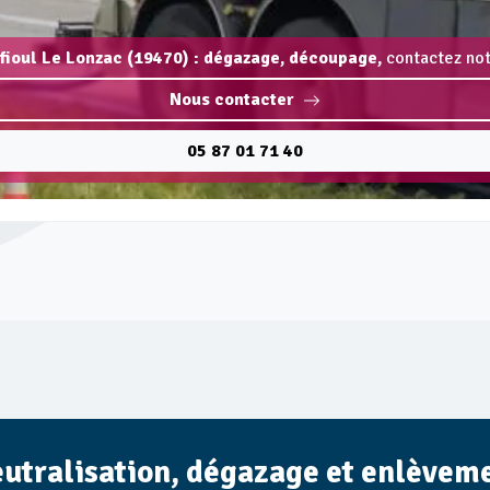
fioul Le Lonzac (19470) : dégazage, découpage,
contactez not
Nous contacter
05 87 01 71 40
eutralisation, dégazage et enlèvemen