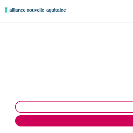
Enlèvement cuve à
Neutralisation, dégazage, découpage de cuve à fioul