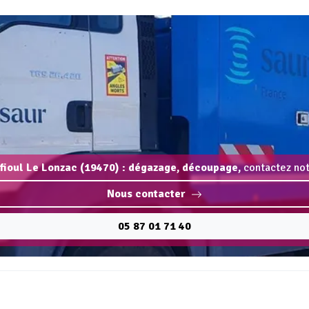
fioul Le Lonzac (19470) : dégazage, découpage,
contactez not
Nous contacter
05 87 01 71 40