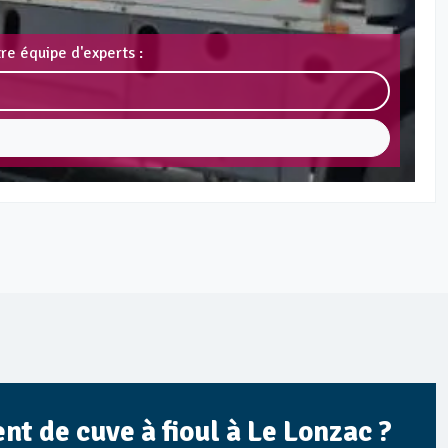
re équipe d'experts :
t de cuve à fioul à Le Lonzac ?