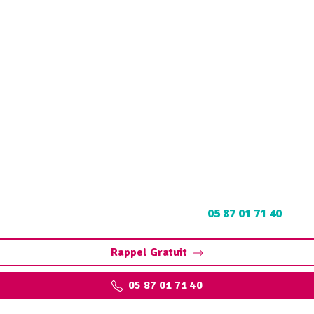
 fioul Le Lonzac (19470)
dégazage, découpage
 à Le Lonzac : Contactez nos experts au
05 87 01 71 40
pour 
Rappel Gratuit
05 87 01 71 40