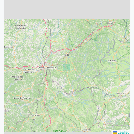
4
32
39
43
15
52
68
21
14
Leaflet