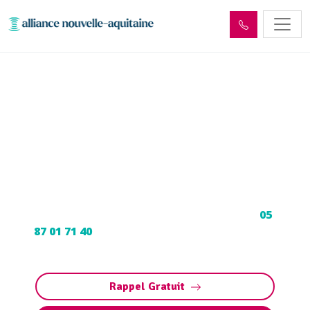
Enlèvement cuve à fioul
Meyssac (19500) :
Neutralisation, dégazage,
découpage
Neutralisation, dégazage, découpage de cuve à
fioul à Meyssac : Contactez nos experts au
05
87 01 71 40
pour une intervention sécurisée et
conforme aux normes.
Rappel Gratuit