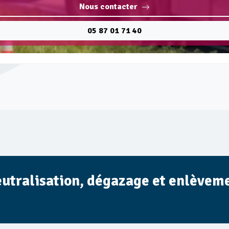
Nous contacter
05 87 01 71 40
eutralisation, dégazage et enlèveme