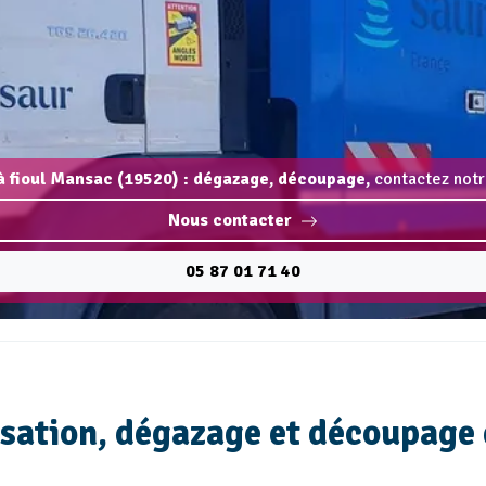
 fioul Mansac (19520) : dégazage, découpage,
contactez notr
Nous contacter
05 87 01 71 40
lisation, dégazage et découpage 