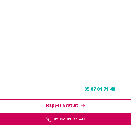
oul Mansac (19520) : Neut
découpage
ul à Mansac : Contactez nos experts au
05 87 01 71 40
pour u
Rappel Gratuit
05 87 01 71 40