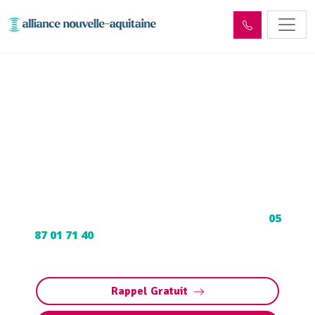
Enlèvement cuve à fioul
Chasteaux (19600) :
Neutralisation, dégazage,
découpage
Neutralisation, dégazage, découpage de cuve à
fioul à Chasteaux : Contactez nos experts au
05
87 01 71 40
pour une intervention sécurisée et
conforme aux normes.
Rappel Gratuit