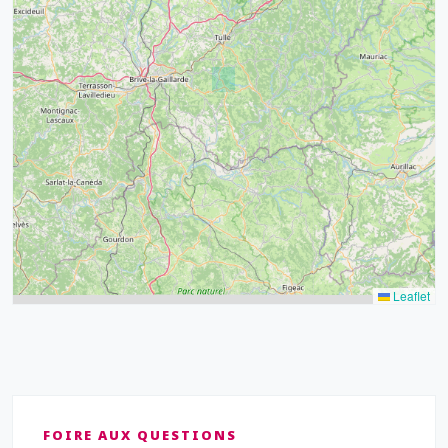
32
39
43
15
52
68
21
14
Leaflet
FOIRE AUX QUESTIONS