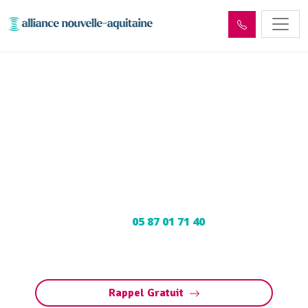
Enlèvement cuve à fioul
Saint-Pantaléon-de-Larche
(19600) : Neutralisation,
dégazage, découpage
Neutralisation, dégazage, découpage de cuve à
fioul à Saint-Pantaléon-de-Larche : Contactez
nos experts au
05 87 01 71 40
pour une
intervention sécurisée et conforme aux
normes.
Rappel Gratuit