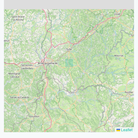
4
32
39
43
15
52
68
21
14
Leaflet