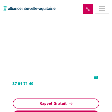
Enlèvement cuve à fioul
Saint-Jal (19700) :
Neutralisation, dégazage,
découpage
Neutralisation, dégazage, découpage de cuve à
fioul à Saint-Jal : Contactez nos experts au
05
87 01 71 40
pour une intervention sécurisée et
conforme aux normes.
Rappel Gratuit