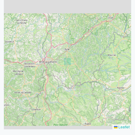
4
32
39
43
15
52
68
21
14
Leaflet