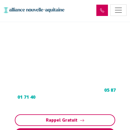
Enlèvement cuve à fioul
Mayrac (46200) :
Neutralisation, dégazage,
découpage
Neutralisation, dégazage, découpage de cuve à
fioul à Mayrac : Contactez nos experts au
05 87
01 71 40
pour une intervention sécurisée et
conforme aux normes.
Rappel Gratuit