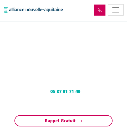
Enlèvement cuve à fioul
Saint-Denis-lès-Martel
(46600) : Neutralisation,
dégazage, découpage
Neutralisation, dégazage, découpage de cuve à
fioul à Saint-Denis-lès-Martel : Contactez nos
experts au
05 87 01 71 40
pour une
intervention sécurisée et conforme aux
normes.
Rappel Gratuit