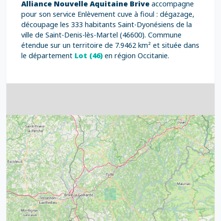
Alliance Nouvelle Aquitaine Brive
accompagne
pour son service Enlèvement cuve à fioul : dégazage,
découpage les 333 habitants Saint-Dyonésiens de la
ville de Saint-Denis-lès-Martel (46600). Commune
étendue sur un territoire de 7.9462 km² et située dans
le département
Lot (46)
en région Occitanie.
4
32
39
43
15
52
68
21