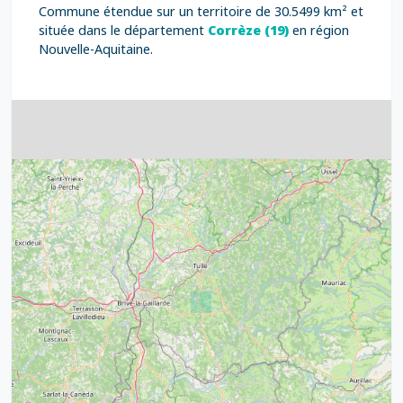
Commune étendue sur un territoire de 30.5499 km² et
située dans le département
Corrèze (19)
en région
Nouvelle-Aquitaine.
4
32
39
43
15
52
68
21
14