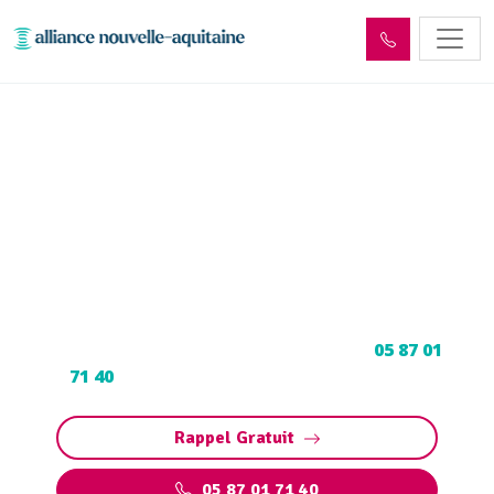
Curage et débouchage
canalisation Saint-Ybard
(19140)
Curage et débouchage de canalisation à Saint-
Ybard : Dégorgement par hydrocurage.
Contactez votre déboucheur expert au
05 87 01
71 40
pour programmer votre intervention.
Rappel Gratuit
05 87 01 71 40