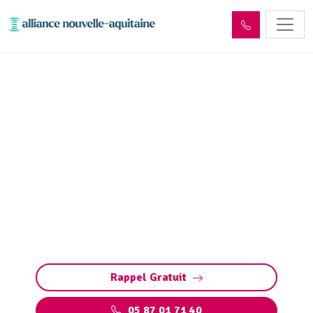
Entretien réseaux et
ouvrages sites industriels
Saint-Ybard (19140)
Entretien des réseaux et ouvrages industriels
à Saint-Ybard : assurez la performance de vos
installations, prévenez les pannes et
respectez les normes environnementales.
Rappel Gratuit
05 87 01 71 40