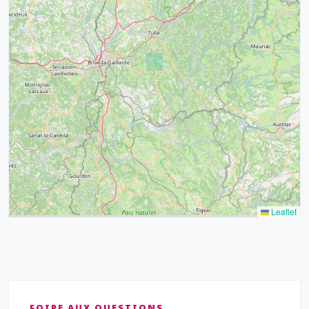
32
39
43
15
52
68
21
14
Leaflet
FOIRE AUX QUESTIONS