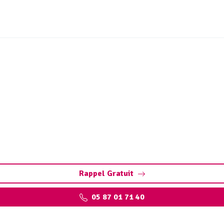
ouchage canalisation Es
 : Dégorgement par hydrocurage. Contactez votre débouche
intervention.
Rappel Gratuit
05 87 01 71 40