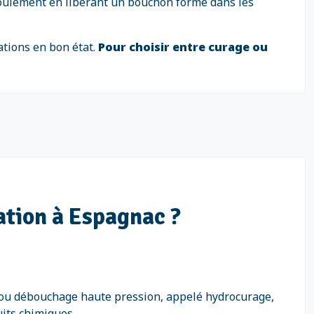
écoulement en libérant un bouchon formé dans les
ations en bon état.
Pour choisir entre curage ou
ation à Espagnac ?
e ou débouchage haute pression, appelé hydrocurage,
uits chimiques.