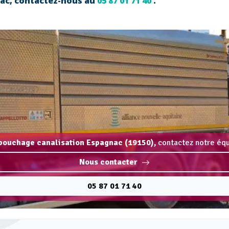
nac, contactez-nous au
05 87 01 71 40
.
bouchage canalisation Espagnac (19150),
contactez notre équ
Nous contacter
05 87 01 71 40