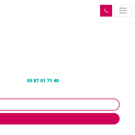
pagnac (19150)
ur expert au
05 87 01 71 40
pour programmer votre