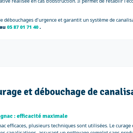
tive réalisée en cas d’obstruction. Il permet de rétablir l'
de débouchages d'urgence et garantit un système de canalis
 au
05 87 01 71 40
.
urage et débouchage de canalis
gnac : efficacité maximale
ac efficaces, plusieurs techniques sont utilisées. Le curag
 des canalisations, assurant un nettoyage complet sans prod