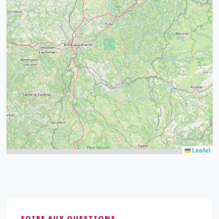
32
39
43
15
52
68
21
14
Leaflet
FOIRE AUX QUESTIONS