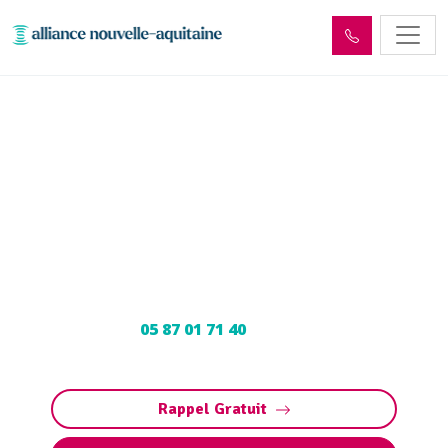
Curage et débouchage
canalisation Le Vignon-en-
Quercy (46110)
Curage et débouchage de canalisation à Le
Vignon-en-Quercy : Dégorgement par
hydrocurage. Contactez votre déboucheur
expert au
05 87 01 71 40
pour programmer
votre intervention.
Rappel Gratuit