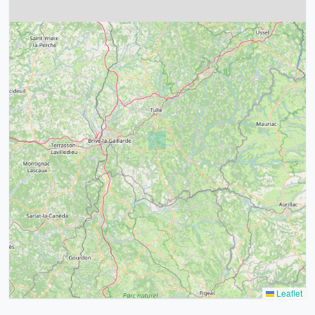
4
32
39
43
15
52
68
21
14
Leaflet