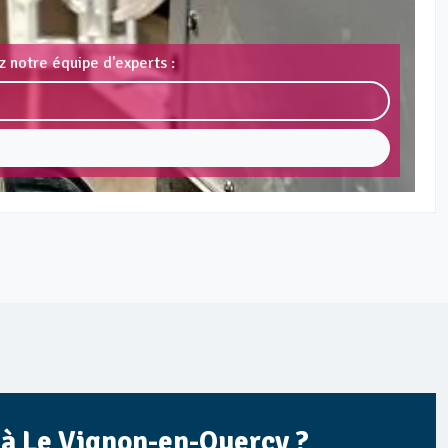
 notre équipe d'experts :
 à Le Vignon-en-Quercy ?