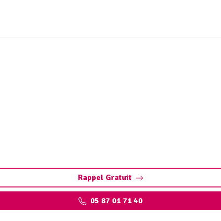
tion Le Vignon-en-Quercy
caméra
rcy : diagnostic précis et rapide des fuites, fissures, défa
Rappel Gratuit
05 87 01 71 40