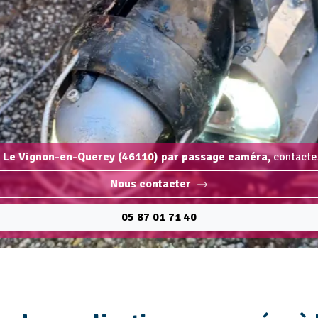
n Le Vignon-en-Quercy (46110) par passage caméra,
contactez
Nous contacter
05 87 01 71 40