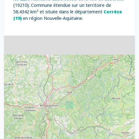
(19210). Commune étendue sur un territoire de
58.4342 km² et située dans le département
Corrèze
(19)
en région Nouvelle-Aquitaine.
4
32
39
43
15
52
68
21
14