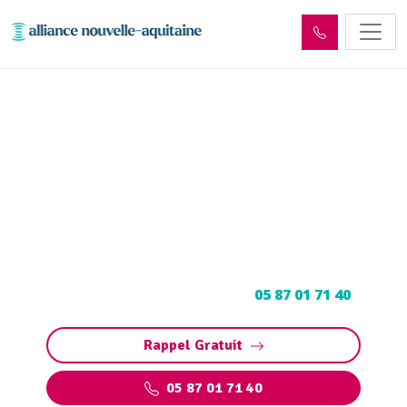
Entretien et vidange de bac
à graisse Lubersac (19210)
Entretien et vidange bac à graisse à Lubersac :
Pompage et nettoyage de bac pour
restaurants, collectivités, particuliers.
Contactez votre vidangeur au
05 87 01 71 40
.
Rappel Gratuit
05 87 01 71 40