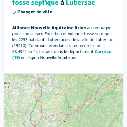
fosse septique
à
Lubersac
Changer de ville
Alliance Nouvelle Aquitaine Brive
accompagne
pour son service Entretien et vidange fosse septique
les 2253 habitants Lubersacois de la ville de Lubersac
(19210). Commune étendue sur un territoire de
58.4342 km² et située dans le département
Corrèze
(19)
en région Nouvelle-Aquitaine.
3
7
5
6
6
7
8
12
6
8
17
6