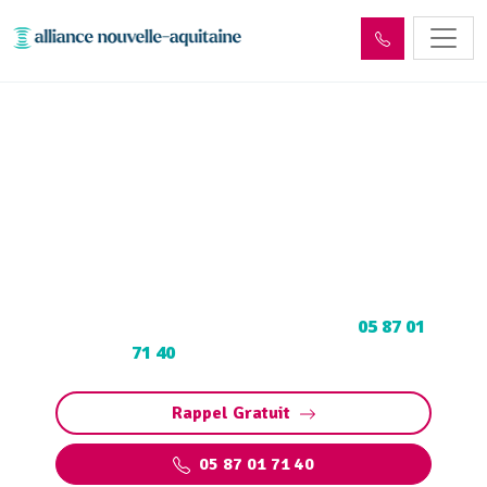
Entretien et vidange fosse
septique Lubersac (19210)
Entretien et vidange fosse septique à Lubersac
: Pompage et nettoyage de fosse toutes eaux.
Contactez votre vidangeur agréé au
05 87 01
71 40
pour un devis gratuit.
Rappel Gratuit
05 87 01 71 40