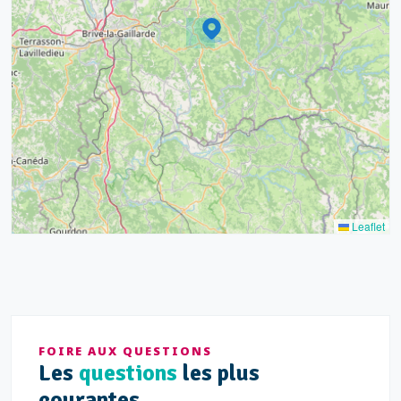
6
17
15
4
9
20
10
13
5
5
Leaflet
FOIRE AUX QUESTIONS
Les
questions
les plus
courantes