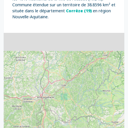
Commune étendue sur un territoire de 38.8596 km² et
située dans le département
Corrèze (19)
en région
Nouvelle-Aquitaine.
4
32
39
43
15
52
68
21
14