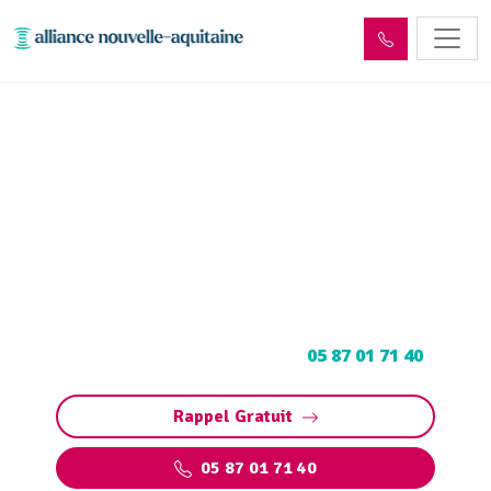
Entretien et vidange de bac
à graisse Allassac (19240)
Entretien et vidange bac à graisse à Allassac :
Pompage et nettoyage de bac pour
restaurants, collectivités, particuliers.
Contactez votre vidangeur au
05 87 01 71 40
.
Rappel Gratuit
05 87 01 71 40