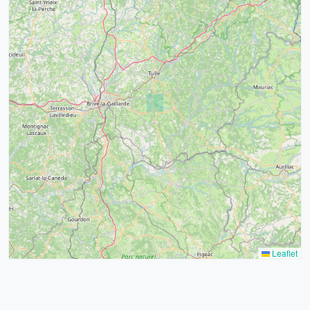
4
32
39
43
15
52
68
21
14
Leaflet