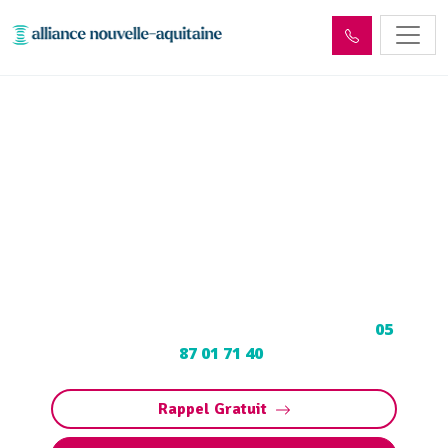
Entretien et vidange de bac
à graisse Saint-Martin-la-
Méanne (19320)
Entretien et vidange bac à graisse à Saint-
Martin-la-Méanne : Pompage et nettoyage de
bac pour restaurants, collectivités,
particuliers. Contactez votre vidangeur au
05
87 01 71 40
.
Rappel Gratuit