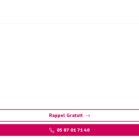
t ouvrages sites industri
Méanne (19320)
nt-Martin-la-Méanne : assurez la performance de vos instal
environnementales.
Rappel Gratuit
05 87 01 71 40