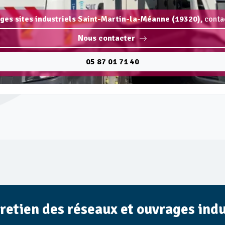
ages sites industriels Saint-Martin-la-Méanne (19320),
conta
Nous contacter
05 87 01 71 40
tretien des réseaux et ouvrages indu