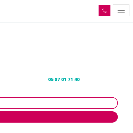
nt-Solve (19130)
tre vidangeur agréé au
05 87 01 71 40
pour un devis