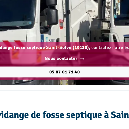
idange fosse septique Saint-Solve (19130),
contactez notre éq
Nous contacter
05 87 01 71 40
vidange de fosse septique à Sai