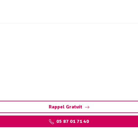
dange fosse septique Sai
 : Pompage et nettoyage de fosse toutes eaux. Contactez vo
gratuit.
Rappel Gratuit
05 87 01 71 40