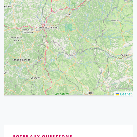
32
39
43
15
52
68
21
14
Leaflet
FOIRE AUX QUESTIONS