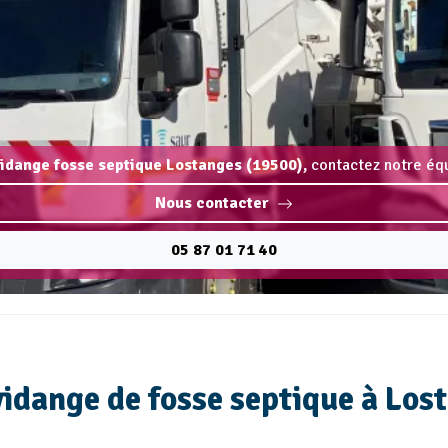
vidange fosse septique Lostanges (19500),
contactez notre équ
Nous contacter
05 87 01 71 40
 vidange de fosse septique à Los