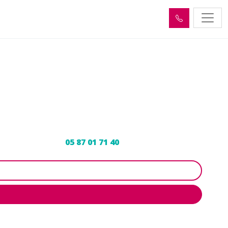
stanges (19500)
idangeur agréé au
05 87 01 71 40
pour un devis gratuit.