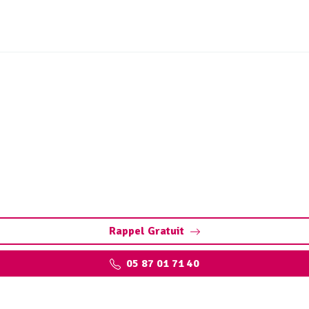
idange fosse septique Lo
mpage et nettoyage de fosse toutes eaux. Contactez votre v
Rappel Gratuit
05 87 01 71 40