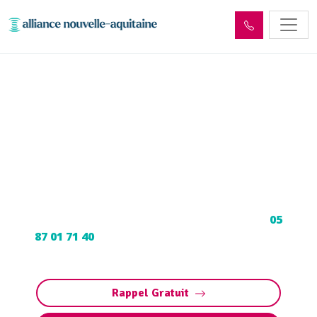
Enlèvement cuve à fioul
Lostanges (19500) :
Neutralisation, dégazage,
découpage
Neutralisation, dégazage, découpage de cuve à
fioul à Lostanges : Contactez nos experts au
05
87 01 71 40
pour une intervention sécurisée et
conforme aux normes.
Rappel Gratuit