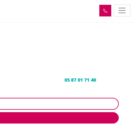
sur-Montane (19800)
tez votre vidangeur agréé au
05 87 01 71 40
pour un