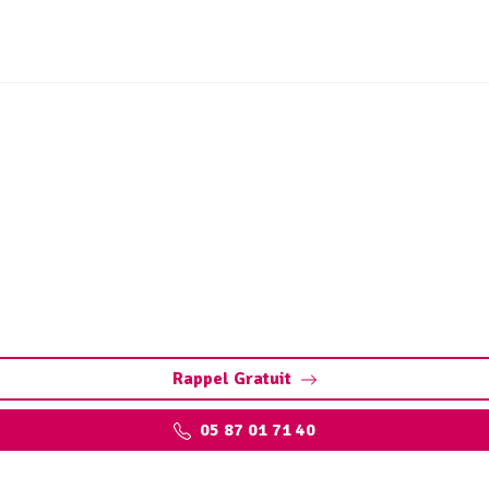
ge fosse septique Vitrac-
Montane : Pompage et nettoyage de fosse toutes eaux. Contac
devis gratuit.
Rappel Gratuit
05 87 01 71 40