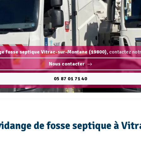
nge fosse septique Vitrac-sur-Montane (19800),
contactez notr
Nous contacter
05 87 01 71 40
 vidange de fosse septique à Vi