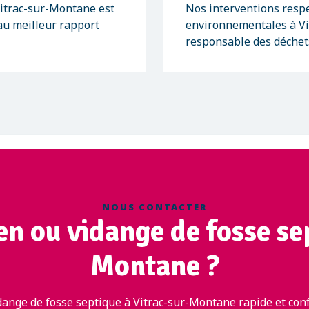
Vitrac-sur-Montane est
Nos interventions respe
 au meilleur rapport
environnementales à Vi
responsable des déchet
NOUS CONTACTER
en ou vidange de fosse se
Montane ?
dange de fosse septique à Vitrac-sur-Montane rapide et conf