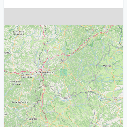
4
32
39
43
15
52
68
21
14