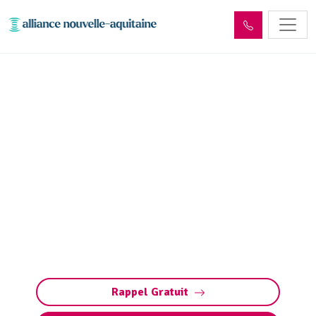
Entretien aire, portique et
station de lavage Vitrac-
sur-Montane (19800) :
Pompage, nettoyage
Entretien des stations de lavage à Vitrac-sur-
Montane : nettoyage, vidange, maintenance.
Assurez des équipements performants et
conformes grâce à un service complet.
Rappel Gratuit