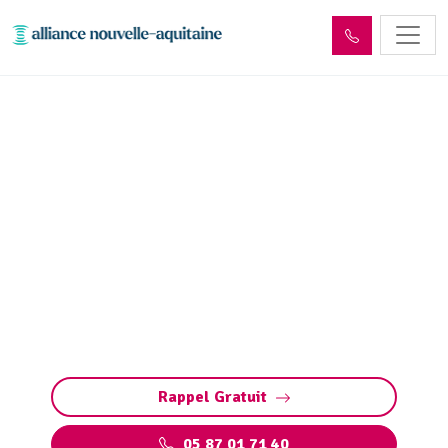
Inspection canalisation
Meymac (19250) par
passage caméra
Inspection canalisation par caméra à Meymac :
diagnostic précis et rapide des fuites, fissures,
défauts structurels et bouchons sans travaux
destructeurs.
Rappel Gratuit
05 87 01 71 40