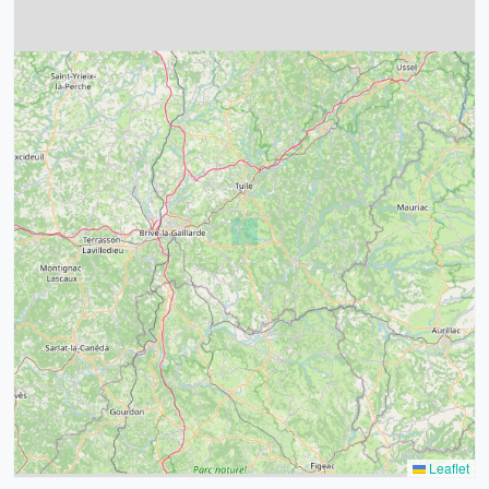
4
32
39
43
15
52
68
21
14
Leaflet