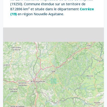
(19250). Commune étendue sur un territoire de
87.2896 km² et située dans le département
Corrèze
(19)
en région Nouvelle-Aquitaine.
4
32
39
43
15
52
68
21
14