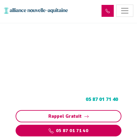
Entretien et vidange de bac
à graisse Meymac (19250)
Entretien et vidange bac à graisse à Meymac :
Pompage et nettoyage de bac pour
restaurants, collectivités, particuliers.
Contactez votre vidangeur au
05 87 01 71 40
.
Rappel Gratuit
05 87 01 71 40