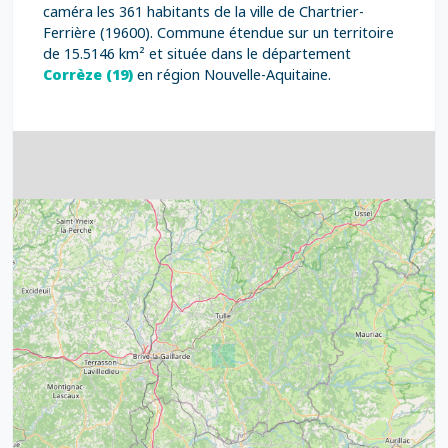
caméra les 361 habitants de la ville de Chartrier-
Ferrière (19600). Commune étendue sur un territoire
de 15.5146 km² et située dans le département
Corrèze (19)
en région Nouvelle-Aquitaine.
4
32
39
43
15
52
68
21
14