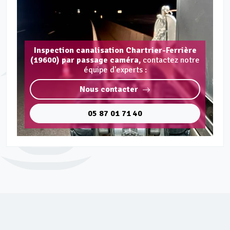
Inspection canalisation Chartrier-Ferrière
(19600) par passage caméra,
contactez notre
équipe d'experts :
Nous contacter
05 87 01 71 40