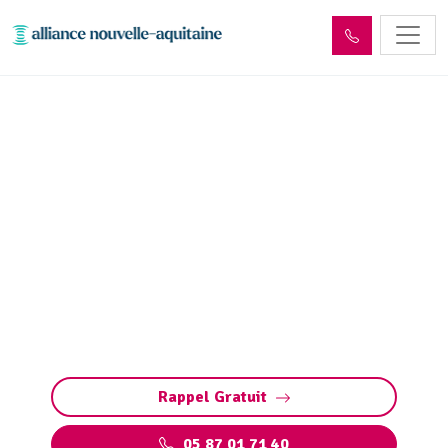
Inspection canalisation
Chartrier-Ferrière (19600)
par passage caméra
Inspection canalisation par caméra à
Chartrier-Ferrière : diagnostic précis et rapide
des fuites, fissures, défauts structurels et
bouchons sans travaux destructeurs.
Rappel Gratuit
05 87 01 71 40